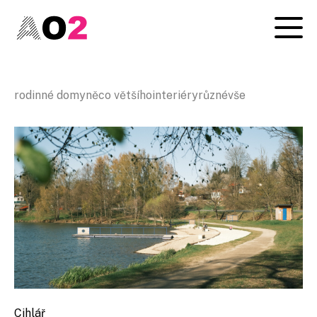
rodinné domy
něco většího
interiéry
různé
vše
Cihlář